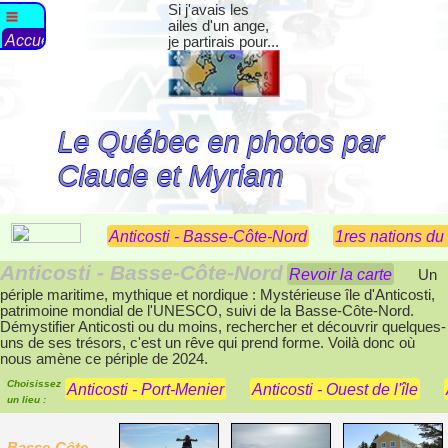
Si j'avais les
ailes d'un ange,
Accueil
je partirais pour...
Photos du jumelage
Vie communautaire
Echanges étudiants
Les archives
Le Québec en photos par
Claude et Myriam
Anticosti - Basse-Côte-Nord
1res nations d
Anticosti - Basse-Côte-Nord
Revoir la carte
Un
périple maritime, mythique et nordique : Mystérieuse île d'Anticosti,
patrimoine mondial de l'UNESCO, suivi de la Basse-Côte-Nord.
Démystifier Anticosti ou du moins, rechercher et découvrir quelques-
uns de ses trésors, c'est un rêve qui prend forme. Voilà donc où
nous amène ce périple de 2024.
Choisissez
Anticosti - Port-Menier
Anticosti - Ouest de l'île
un lieu :